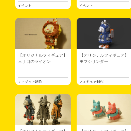
マシーネン
イベント
イベント
寝かしてたうさーねんを塗りましたメイキング
→
【ファンアート】うさーねんクリーガー
2025.10.14
デザフェス／ワンフェス
先日カリフェスに出展してきました。オリジナル
オンリーの雰囲気がよかったです。合ってる気が
しました。また来年も出たいなと。
あと初めてコンパクト荷物（普段使ってるリュッ
【オリジナルフィギュア】
【オリジナルフィギュア】
ク1個）＆フルフラット（卓に高さをつけず机に
三丁目のライオン
モフシリンダー
直置き）に。アイテム絞ったらいけますね、これ
は次回以降のヒントになりそうです。WFやDFの
大型イベントはリュック1個は無理、もったいな
フィギュア制作
フィギュア制作
い、のでいつものカート荷物にはなるけど。意識
が変わった気がしました。
次回イベント出展は来年2/8sunのWF2026wの予定
です。来月のDF62は落選しました…。
2025.10.10
フィギュア制作
新作フィギュアができました
ジャケットを着たキャラクターです →
【オリ