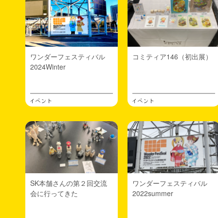
-7月WF出展、ソフビ1周年、LAでソフビ委託販売
-8月”エルデンリング”やっとクリア
-9月作るガレキのサイズが大きくなり始める
-10月新作FIG「エンドロール」、カリフェス出展
-11月布モノにはまる
ワンダーフェスティバル
コミティア146（初出展）
-12月布を使ったフィギュア制作、タレヌーのぬい
2024Winter
ぐるみ制作、ソフビ損益分岐到達感謝祭
来年も引き続きがんばっていくので何卒よろしく
お願いしますm(_ _)m
イベント
イベント
2025.12.06
日々
個展開催にあこがれて。仲良くさせて頂いている
作家さんの個展を見に行ってお話も聞いて僕も一
度やってみようと思って帰ってすぐギャラリーを
検索。
東京の吉祥寺によさそうなところを発見。複数日
が基本の貸しギャラリー界隈で一日だけでOKなと
SK本舗さんの第２回交流
ワンダーフェスティバル
ころがよかったので。あとはえいやで申し込むだ
会に行ってきた
2022summer
けー。
2025.11.12