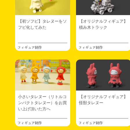
2025.06.24
フィギュア制作
新しい3Dプリンターをポチるなど。
【初ソフビ】タレヌーをソ
【オリジナルフィギュア】
通算6台目＆流行りにのってFDM機(8年ぶり2度目)
フビ化してみた
積み木トラック
です。
これまでのあらすじ
1.
Monoprise Select Mini<FDM>
←8年前ですっ
フィギュア制作
フィギュア制作
て
2.Photon<光> ←言わずとしれた革命機
3.(aka)ironman<光> ←緊急間に合わせ
4.Mars2<光> ←モノクロデビュー
5.Jupiter<光> ←超巨大プリンター
6.A1mini<FDM> ←New!
2025.06.21
カプセルトイ
小さいタレヌー（リトルコ
【オリジナルフィギュア】
ディスプレイ台にもなる小さなカプセルトイ筐体
ンパクトタレヌー）をお買
怪獣タレヌー
を作ったお話 →
小さなカプセルトイ筐体を作
い上げ頂いた方へ
ってみた
フィギュア制作
フィギュア制作
2025.06.19
カプセルトイ