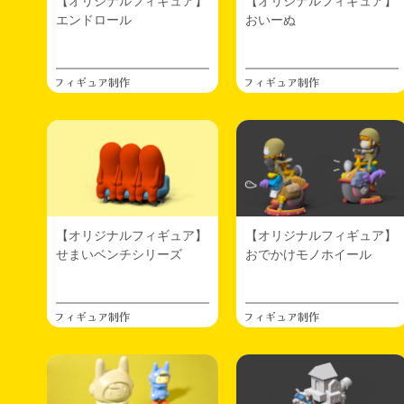
【オリジナルフィギュア】
【オリジナルフィギュア】
ジナルフィギュア】エンドロール
エンドロール
おいーぬ
カリフェス2025というイベントに持っていきます
初めて出展するイベントなのでいろいろ緊張です
フィギュア制作
フィギュア制作
2025.07.27
デザフェス／ワンフェス
FDMが楽しくて突貫でタレヌーのワンコインキー
ホルダー的なのを作ってみました。よかったらワ
ンフェスのお土産に(^^)
2025.07.22
フィギュア制作
WF2025夏向けの新作フィギュア（FDM製）の
【オリジナルフィギュア】
【オリジナルフィギュア】
「どくろテレビ」と「おいーぬ」が完成しました
せまいベンチシリーズ
おでかけモノホイール
【オリジナルフィギュア】どくろテレビ
【オリジナルフィギュア】おいーぬ
フィギュア制作
2025.07.02
フィギュア制作
フィギュア制作
FDMよいですね、よすぎて光に戻れるのか。フィ
ラメント増やしたい。ノズルも。。これはよくな
い。よすぎてよくない。
こうしてはまっていく。。。