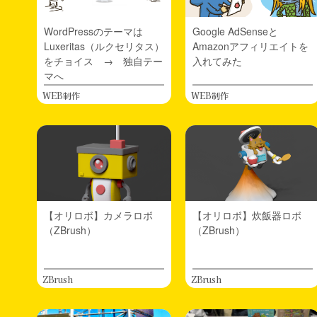
新作フィギュアができました。
【オリジナルフィギュア】三丁目のライオン
WordPressのテーマは
Google AdSenseと
Luxeritas（ルクセリタス）
Amazonアフィリエイトを
2026.02.07
フィギュア制作
をチョイス → 独自テー
入れてみた
明日はWF2026冬です。
マへ
新作について3ページほどアップしました。
WEB制作
【オリジナルフィギュア】モフシリンダー
WEB制作
【オリジナルフィギュア】テディタレヌー
【オリジナルフィギュア】建築オブジェシリーズ
いえお
2025.12.30
日々
今年も大変お世話になりました。ありがとうござ
います。ざっと2025年を振り返ってみました。
【オリロボ】カメラロボ
【オリロボ】炊飯器ロボ
-1月WF準備
（ZBrush）
（ZBrush）
-2月WF出展
-3月新作FIG「もぐお」
-4月イラスト本vol2の制作
ZBrush
ZBrush
-5月TVゲーム”エルデンリング”にはまる
-6月コミティア出展、カプセルトイ「おてがら捕
獲JK」発売、3DプリンターA1mini導入