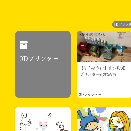
お手数ですがTwitter(現X)かInstagramのDMよりご
連絡頂けますと助かりますm(_ _)m
2026.05.23
日々
3Dプリン
雑記
・今日明日はデザフェスでした。3回連続落選中
なので出展できず。前は抽選するほどではなかっ
たのになぁ。ハンドメイドブームなのかな。次こ
そ(๑•̀ㅂ•́)و✧
3Dプリンター
・来月気になるプラモが発売されます。ケロロロ
ボがHGにリニューアル（？）されるらしくこれは
【初心者向け】光造形3D
ゲットしたい。前回の積んでるケロロロボをそれ
プリンターの始め方
までに作りたい。。
2026.05.14
日々
3Dプリンター
代々木40DJ楽しかったなぁ
迷ってたけど出展してよかった^^
2026.05.06
フィギュア制作
今週末の新規イベント「40DJ」出展に向けて