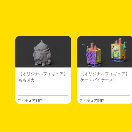
オリジナルソフビ作られてる個人作家様、よかっ
たら素体同士交換してもらえたらなんて思ってま
す。
こちらはタレヌーという10cmほどのキャラです。
だいたい同じくらいのサイズで作られている方、
お色は問いませんしむき出しでもバリ付きでも。
もしよかったらWFにてお声かけていただけたら
と…（他力）
こっそり2〜3個持っていこう。
2026.06.06
日々
ファンボックスの更新をはじめたもののいつまで
【オリジナルフィギュア】
【オリジナルフィギュア】
続くかわからないので一旦ここにだけ告知
ももメカ
ケースバイケース
2026.06.05
デザフェス／ワンフェス
夏のコミケ当選しました。初出展です(^^)
フィギュア制作
フィギュア制作
2026.06.03
日々
名刺や当HPに記載のメールアドレス宛にメールが
届かない事象がまれに発生しております。