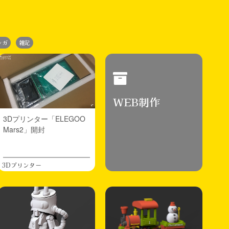
ンガ
雑記
WEB制作
3Dプリンター「ELEGOO
Mars2」開封
3Dプリンター