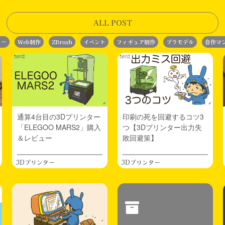
ALL POST
ター
Web制作
ZBrush
イベント
フィギュア制作
プラモデル
自作マ
通算4台目の3Dプリンター
印刷の死を回避するコツ3
「ELEGOO MARS2」購入
つ【3Dプリンター出力失
＆レビュー
敗回避策】
3Dプリンター
3Dプリンター