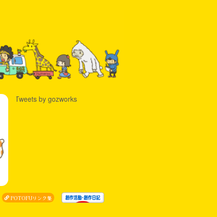
Tweets by gozworks
POTOFUリンク集