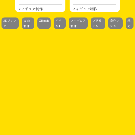
フィギュア制作
フィギュア制作
3Dプリン
Web
ZBrush
イベ
フィギュア
プラモ
自作マ
雑
ター
制作
ント
制作
デル
ンガ
記