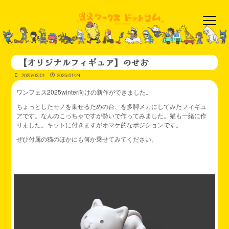
【オリジナルフィギュア】のせお
2025/02/01
2025/01/24
ワンフェス2025winter向けの新作ができました。
ちょっとしたモノを乗せるための台、を多脚メカにしてみたフィギュ
アです。なんのこっちゃですが勢いで作ってみました。猫も一緒に作
りました。キットに付きますがオマケ的なポジションです。
ぜひ付属の猫のほかにも何か乗せてみてください。