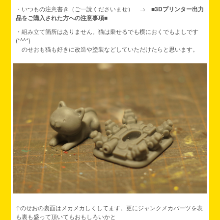
・いつもの注意書き（ご一読くださいませ） →
■3Dプリンター出力
品をご購入された方への注意事項■
・組み立て箇所はありません。猫は乗せるでも横におくでもよしです
(*^^*)
のせおも猫も好きに改造や塗装などしていただけたらと思います。
↑のせおの裏面はメカメカしくしてます。更にジャンクメカパーツを表
も裏も盛って頂いてもおもしろいかと