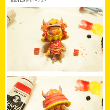
【鎧兜な戦国お侍バージョン】