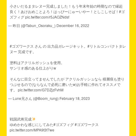
小さいだるまタレヌー完成しました！もう年末年始の時期なので縁起
良く！あけおめことよろ！はっぴーにゅーいやー！としこしそば！
#ゴ
ズフィグ
pic.twitter.com/r5JAOZNdsf
— 昨日 (@Tabun_Osoraku_)
December 16, 2022
#ゴズワークス
さん の 出力品ガレージキット。
#リトルコンパクトタレ
ヌー
完成です。
塗料はアクリルガッシュを使用。
サンリオ感のある仕上がりw
そんなに目立ってませんでしたが アクリルガッシュなら 積層痕も塗り
つぶせるので(ならなんで必死に磨いたw)お手軽に作れてオススメで
す。
pic.twitter.com/G7DZjzFvhM
— Lune兄さん (@Boom_rung)
February 18, 2023
戦国武将完成
ゆめかわな感じにしてみた
#ゴズフィグ
#ゴズワークス
pic.twitter.com/MPA9t3f7we