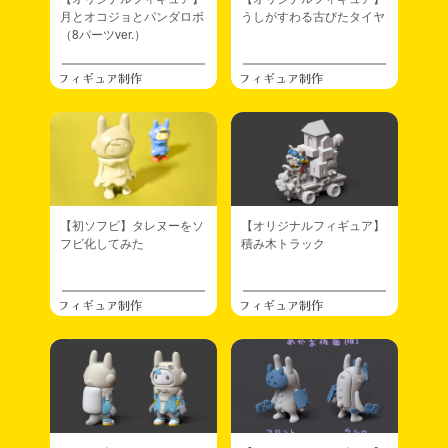
月とオコジョとパンダロボ
うしがすわる古びたタイヤ
（8パーツver.）
フィギュア制作
フィギュア制作
【初ソフビ】タレヌーをソ
【オリジナルフィギュア】
フビ化してみた
積み木トラック
フィギュア制作
フィギュア制作