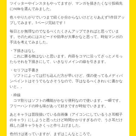
ツイッターやインスタもやってますが、マンガを描きたくなり投稿先
にnoteを選んでみました。
色々やりたがりでいつまで続くか分からないけどとりあえず1作目アッ
プしてみます。1ページ完結です！
毎日とか無理なのでなるべくたくさんアップできればと思っていま
す。そのためにはスピードや効率が大事かなと思って、時短マンガの
手法を考えてみました。
・下描きはなし
これに勝る物はないと思います。内容をコマに沿ってざっとメモっ
たらそれを下描きにして、いきなりメインの線を引きます。
・セリフは手書き
ソフトによっては打ち込んだ方が早いけど、僕の使ってるメディバ
ンペイントはそうでもなさそうなので。字はなるべくきれいに書かな
いと。。
・枠線
コマ割りはソフトの機能がかなり便利なので使います。一瞬です。
フリーハンドの枠も味があって好きですが時短でいきます。
あとキャラは普段描いている自画像（アイコンにしているうさ耳帽子
のキャラ）にしようと思ったけど時間かかりすぎるので、うさ耳だけ
残した謎キャラをさくっと作り上げました。
色付けは迷っていますが、まずはこんなところで。