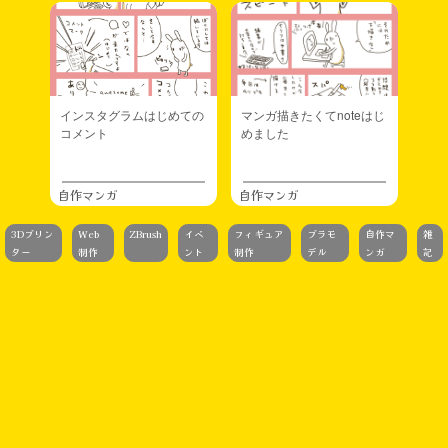
インスタグラムはじめての
マンガ描きたくてnoteはじ
コメント
めました
自作マンガ
自作マンガ
3Dプリン
Web
ZBrush
イベ
フィギュア
プラモ
自作マ
雑
ター
制作
ント
制作
デル
ンガ
記