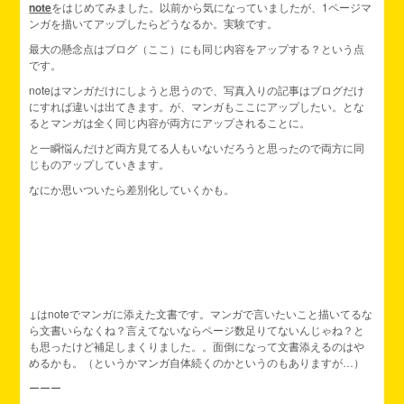
note
をはじめてみました。以前から気になっていましたが、1ページマ
ンガを描いてアップしたらどうなるか。実験です。
最大の懸念点はブログ（ここ）にも同じ内容をアップする？という点
です。
noteはマンガだけにしようと思うので、写真入りの記事はブログだけ
にすれば違いは出てきます。が、マンガもここにアップしたい。とな
るとマンガは全く同じ内容が両方にアップされることに。
と一瞬悩んだけど両方見てる人もいないだろうと思ったので両方に同
じものアップしていきます。
なにか思いついたら差別化していくかも。
↓はnoteでマンガに添えた文書です。マンガで言いたいこと描いてるな
ら文書いらなくね？言えてないならページ数足りてないんじゃね？と
も思ったけど補足しまくりました。。面倒になって文書添えるのはや
めるかも。（というかマンガ自体続くのかというのもありますが…）
ーーー