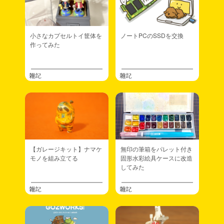
小さなカプセルトイ筐体を
ノートPCのSSDを交換
作ってみた
雑記
雑記
【ガレージキット】ナマケ
無印の筆箱をパレット付き
モノを組み立てる
固形水彩絵具ケースに改造
してみた
雑記
雑記