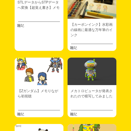
STLデータからSTPデータ
へ変換【超覚え書き】メモ
【カーボンインク】水彩画
雑記
の線画に最適な万年筆のイ
ンク
雑記
【Zガンダム】メモりなが
メカトロピュータが発表さ
ら初視聴
れたので模写してみました
雑記
雑記