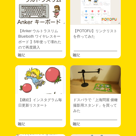
【Anker ウルトラスリム
【POTOFU】リンクリスト
Bluetooth ワイヤレスキー
を作ってみた
ボード 】5年使って壊れた
ので再度購入
雑記
雑記
【継続】インスタグラム毎
ドスパラで「上海問屋 俯瞰
日更新リスタート
撮影用スタンド」を買って
みた
雑記
雑記