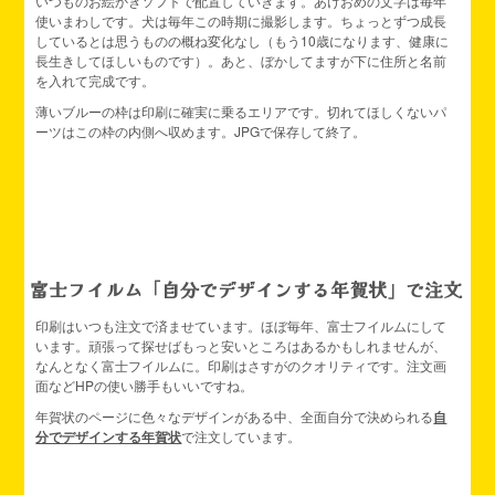
いつものお絵かきソフトで配置していきます。あけおめの文字は毎年
使いまわしです。犬は毎年この時期に撮影します。ちょっとずつ成長
しているとは思うものの概ね変化なし（もう10歳になります、健康に
長生きしてほしいものです）。あと、ぼかしてますが下に住所と名前
を入れて完成です。
薄いブルーの枠は印刷に確実に乗るエリアです。切れてほしくないパ
ーツはこの枠の内側へ収めます。JPGで保存して終了。
富士フイルム「自分でデザインする年賀状」で注文
印刷はいつも注文で済ませています。ほぼ毎年、富士フイルムにして
います。頑張って探せばもっと安いところはあるかもしれませんが、
なんとなく富士フイルムに。印刷はさすがのクオリティです。注文画
面などHPの使い勝手もいいですね。
年賀状のページに色々なデザインがある中、全面自分で決められる
自
分でデザインする年賀状
で注文しています。