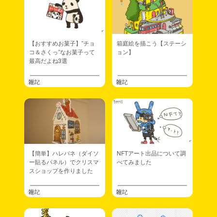
【おすすめお菓子】”チョ
箱庭絵を描こう【ステーシ
コ＆さくっ”なお菓子って
ョン】
最高だよね3選
雑記
雑記
【簡単】ハレパネ（ダイソ
NFTアート出品について調
ー貼るパネル）でクリスマ
べてみました
スショップを作りました
雑記
雑記