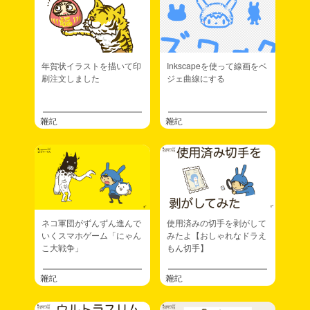
年賀状イラストを描いて印
Inkscapeを使って線画をベ
刷注文しました
ジェ曲線にする
雑記
雑記
ネコ軍団がずんずん進んで
使用済みの切手を剥がして
いくスマホゲーム「にゃん
みたよ【おしゃれなドラえ
こ大戦争」
もん切手】
雑記
雑記