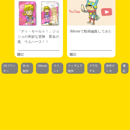
「ディ・モールト！」ジョ
iMovieで動画編集してみた
ジョの奇妙な冒険 黄金の
風 ウエハース！！
雑記
雑記
3Dプリン
Web
ZBrush
イベ
フィギュア
プラモ
自作マ
雑
ター
制作
ント
制作
デル
ンガ
記