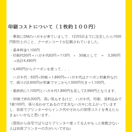
印刷コストについて（１枚約１００円）
・事前にDMのハガキが来ていまして、12月5日までに注文したら1500
円割引とのこと。クーポンコードが記載されていました。
・基本料金1,100円
・印刷代50円＋ハガキ代63円＝113円 × 30枚として ＝ 3,390円
→合計4,490円
・4,490円からクーポンを使って、、、
ハガキ代：63円×30枚＝1,890円←ハガキ代はクーポン対象外なの
で、残りの2,600円が対象でそこから1,500円引き＝1,100円。
・最終的に1,100円とハガキ代1,890円を足して2,990円となります。
・30枚で約3,000円。高い気もするけど、ハガキ代、印刷、送料込みで
1枚100円。張り合わせてあるので丈夫なハガキに仕上がっています
し、自前でプリンターやらインク代やそれらの管理コストを考えたら
まぁいいかなと思います。
（普段から自宅でばりばりプリンター使ってる人やもっと枚数少ない
人は自前プリンターの方がいいですね）