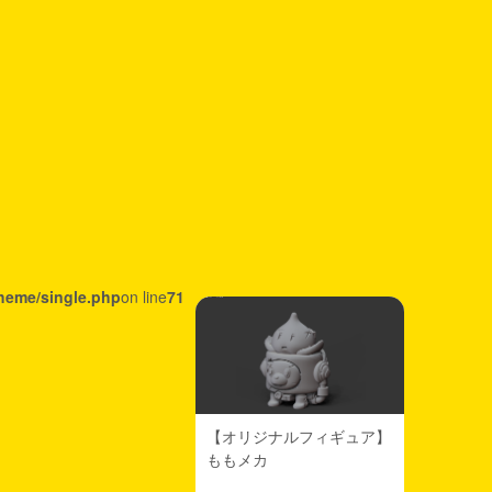
heme/single.php
on line
71
【オリジナルフィギュア】
ももメカ