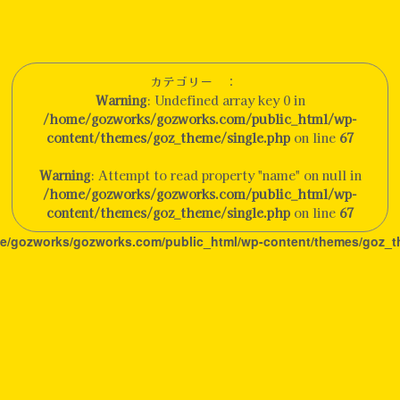
カテゴリー ：
Warning
: Undefined array key 0 in
/home/gozworks/gozworks.com/public_html/wp-
content/themes/goz_theme/single.php
on line
67
Warning
: Attempt to read property "name" on null in
/home/gozworks/gozworks.com/public_html/wp-
content/themes/goz_theme/single.php
on line
67
e/gozworks/gozworks.com/public_html/wp-content/themes/goz_t