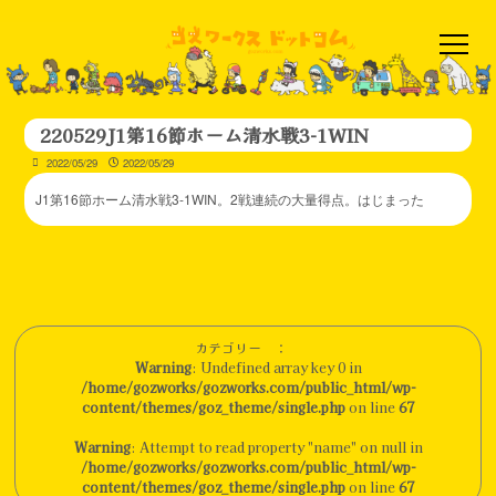
220529J1第16節ホーム清水戦3-1WIN
2022/05/29
2022/05/29
J1第16節ホーム清水戦3-1WIN。2戦連続の大量得点。はじまった
カテゴリー ：
Warning
: Undefined array key 0 in
/home/gozworks/gozworks.com/public_html/wp-
content/themes/goz_theme/single.php
on line
67
Warning
: Attempt to read property "name" on null in
/home/gozworks/gozworks.com/public_html/wp-
content/themes/goz_theme/single.php
on line
67