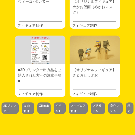
ウィーゴ×タレヌー
【オリジナルフィギュア】
めかお仮面（めかおマス
ク）
フィギュア制作
フィギュア制作
■3Dプリンター出力品をご
【オリジナルフィギュア】
購入された方への注意事項
さるおとしぷお
■
フィギュア制作
フィギュア制作
3Dプリン
Web
ZBrush
イベ
フィギュア
プラモ
自作マ
雑
ター
制作
ント
制作
デル
ンガ
記