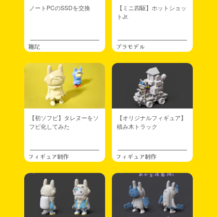
ノートPCのSSDを交換
【ミニ四駆】ホットショッ
トJr.
雑記
プラモデル
【初ソフビ】タレヌーをソ
【オリジナルフィギュア】
フビ化してみた
積み木トラック
フィギュア制作
フィギュア制作