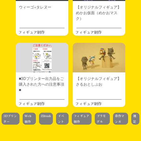
ウィーゴ×タレヌー
【オリジナルフィギュア】
めかお仮面（めかおマス
ク）
フィギュア制作
フィギュア制作
■3Dプリンター出力品をご
【オリジナルフィギュア】
購入された方への注意事項
さるおとしぷお
■
フィギュア制作
フィギュア制作
3Dプリン
Web
ZBrush
イベ
フィギュア
プラモ
自作マ
雑
ター
制作
ント
制作
デル
ンガ
記