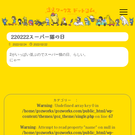
220222スーパー猫の日
2022/02/24
2022/02/22
2がいっぱい並ぶのでスーパー猫の日、らしい。
にゃー
カテゴリー ：
Warning
: Undefined array key 0 in
/home/gozworks/gozworks.com/public_html/wp-
content/themes/goz_theme/single.php
on line
67
Warning
: Attempt to read property "name" on null in
/home/gozworks/gozworks.com/public_html/wp-