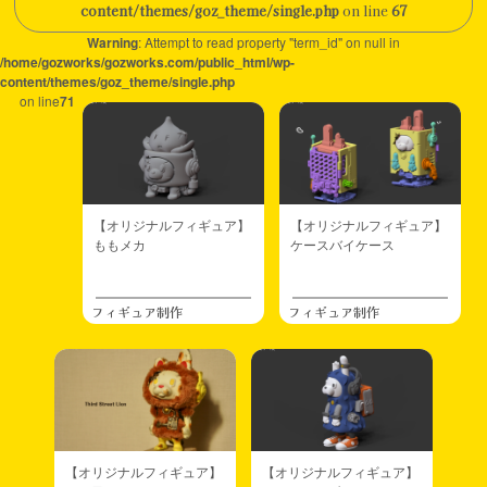
content/themes/goz_theme/single.php
on line
67
Warning
: Attempt to read property "term_id" on null in
/home/gozworks/gozworks.com/public_html/wp-
content/themes/goz_theme/single.php
on line
71
【オリジナルフィギュア】
【オリジナルフィギュア】
ももメカ
ケースバイケース
フィギュア制作
フィギュア制作
【オリジナルフィギュア】
【オリジナルフィギュア】