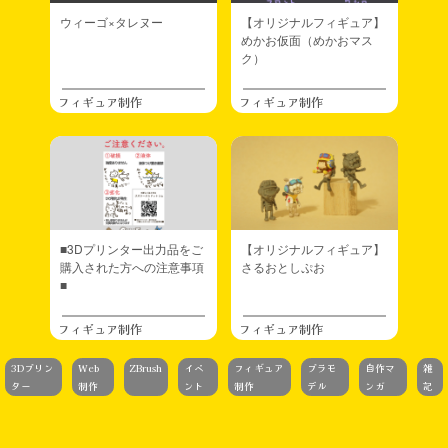
ウィーゴ×タレヌー
【オリジナルフィギュア】
めかお仮面（めかおマス
ク）
フィギュア制作
フィギュア制作
■3Dプリンター出力品をご
【オリジナルフィギュア】
購入された方への注意事項
さるおとしぷお
■
フィギュア制作
フィギュア制作
3Dプリン
Web
ZBrush
イベ
フィギュア
プラモ
自作マ
雑
ター
制作
ント
制作
デル
ンガ
記