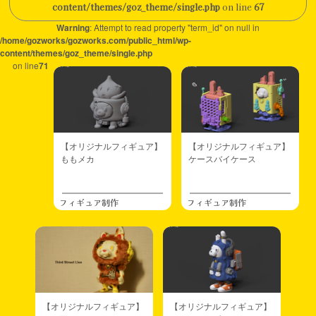
content/themes/goz_theme/single.php
on line
67
Warning
: Attempt to read property "term_id" on null in
/home/gozworks/gozworks.com/public_html/wp-
content/themes/goz_theme/single.php
on line
71
【オリジナルフィギュア】
【オリジナルフィギュア】
ももメカ
ケースバイケース
フィギュア制作
フィギュア制作
【オリジナルフィギュア】
【オリジナルフィギュア】