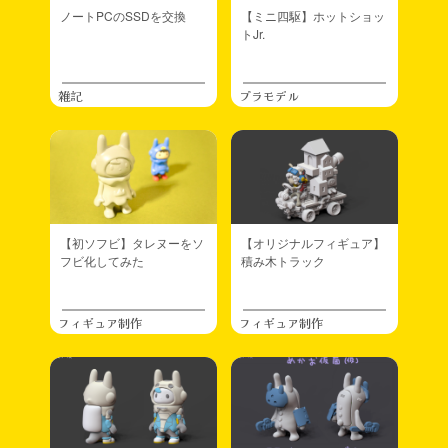
ノートPCのSSDを交換
【ミニ四駆】ホットショッ
トJr.
雑記
プラモデル
【初ソフビ】タレヌーをソ
【オリジナルフィギュア】
フビ化してみた
積み木トラック
フィギュア制作
フィギュア制作