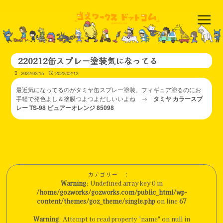
220212缶スプレー塗装気になってる
2022/02/15
2022/02/12
最近気になってるのがタミヤ缶スプレー塗装。フィギュア塗るのにお
手軽で発色よし＆塗膜つよつよだしいいよね →
タミヤ カラースプ
レー TS-98 ピュアーオレンジ 85098
カテゴリー ：
Warning
: Undefined array key 0 in
/home/gozworks/gozworks.com/public_html/wp-
content/themes/goz_theme/single.php
on line
67
Warning
: Attempt to read property "name" on null in