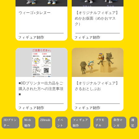
ウィーゴ×タレヌー
【オリジナルフィギュア】
めかお仮面（めかおマス
ク）
フィギュア制作
フィギュア制作
■3Dプリンター出力品をご
【オリジナルフィギュア】
購入された方への注意事項
さるおとしぷお
■
フィギュア制作
フィギュア制作
3Dプリン
Web
ZBrush
イベ
フィギュア
プラモ
自作マ
雑
ター
制作
ント
制作
デル
ンガ
記