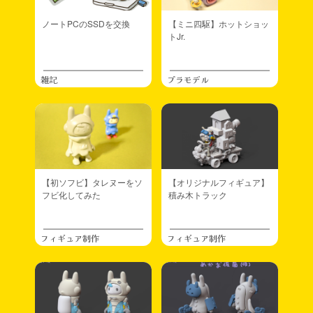
ノートPCのSSDを交換
【ミニ四駆】ホットショッ
トJr.
雑記
プラモデル
【初ソフビ】タレヌーをソ
【オリジナルフィギュア】
フビ化してみた
積み木トラック
フィギュア制作
フィギュア制作