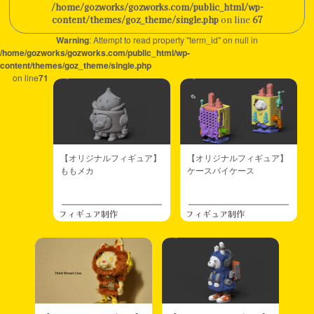
/home/gozworks/gozworks.com/public_html/wp-
content/themes/goz_theme/single.php
on line
67
Warning
: Attempt to read property "term_id" on null in
/home/gozworks/gozworks.com/public_html/wp-
content/themes/goz_theme/single.php
on line
71
【オリジナルフィギュア】
【オリジナルフィギュア】
ももメカ
ケースバイケース
フィギュア制作
フィギュア制作