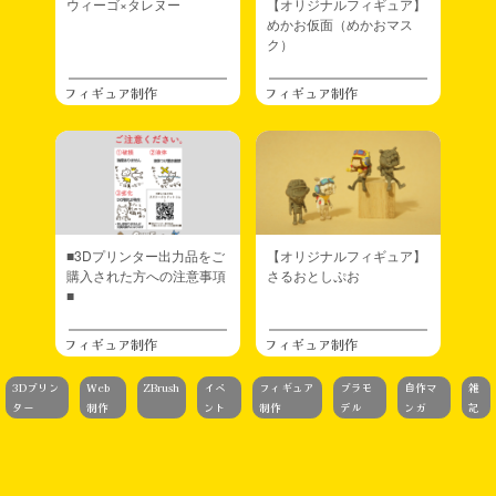
ウィーゴ×タレヌー
【オリジナルフィギュア】
めかお仮面（めかおマス
ク）
フィギュア制作
フィギュア制作
■3Dプリンター出力品をご
【オリジナルフィギュア】
購入された方への注意事項
さるおとしぷお
■
フィギュア制作
フィギュア制作
3Dプリン
Web
ZBrush
イベ
フィギュア
プラモ
自作マ
雑
ター
制作
ント
制作
デル
ンガ
記