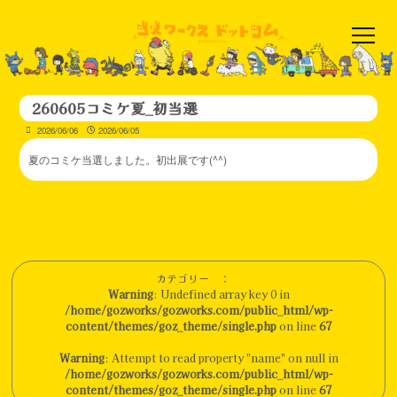
260605コミケ夏_初当選
2026/06/06
2026/06/05
夏のコミケ当選しました。初出展です(^^)
カテゴリー ：
Warning
: Undefined array key 0 in
/home/gozworks/gozworks.com/public_html/wp-
content/themes/goz_theme/single.php
on line
67
Warning
: Attempt to read property "name" on null in
/home/gozworks/gozworks.com/public_html/wp-
content/themes/goz_theme/single.php
on line
67