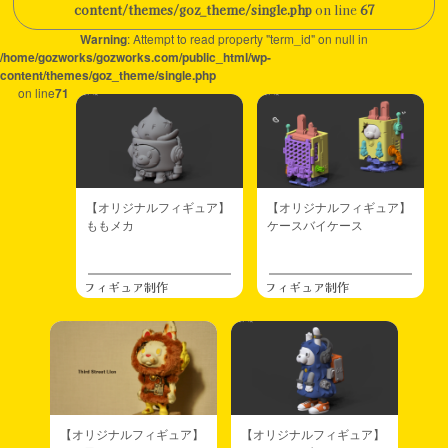
content/themes/goz_theme/single.php
on line
67
Warning
: Attempt to read property "term_id" on null in
/home/gozworks/gozworks.com/public_html/wp-
content/themes/goz_theme/single.php
on line
71
【オリジナルフィギュア】
【オリジナルフィギュア】
ももメカ
ケースバイケース
フィギュア制作
フィギュア制作
【オリジナルフィギュア】
【オリジナルフィギュア】