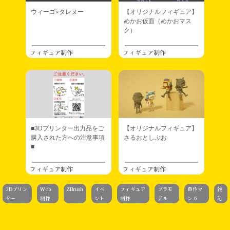
ウィーゴ×タレヌー
【オリジナルフィギュア】
めかお仮面（めかおマス
ク）
フィギュア制作
フィギュア制作
■3Dプリンター出力品をご
【オリジナルフィギュア】
購入された方への注意事項
さるおとしぷお
■
フィギュア制作
フィギュア制作
3Dプリン
Web
ZBrush
イベ
フィギュア
プラモ
自作マ
雑
ター
制作
ント
制作
デル
ンガ
記