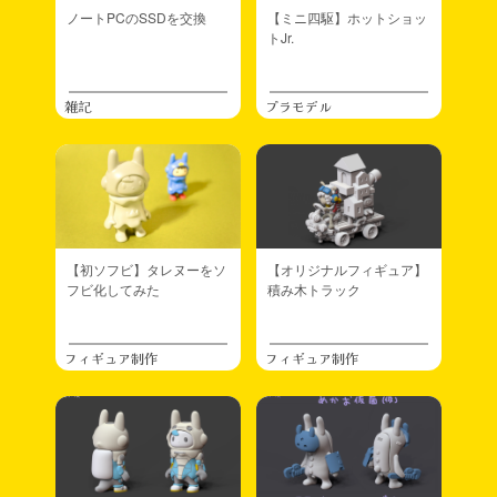
ノートPCのSSDを交換
【ミニ四駆】ホットショッ
トJr.
雑記
プラモデル
【初ソフビ】タレヌーをソ
【オリジナルフィギュア】
フビ化してみた
積み木トラック
フィギュア制作
フィギュア制作