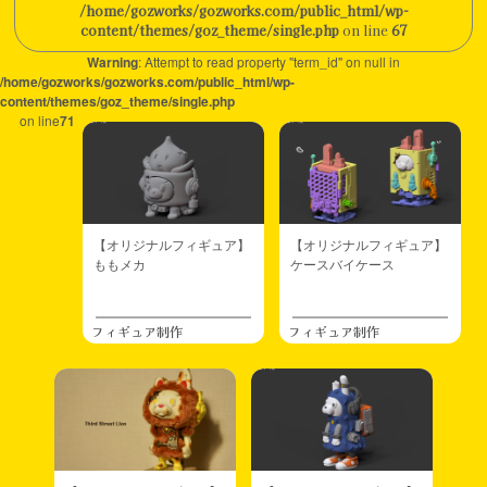
/home/gozworks/gozworks.com/public_html/wp-
content/themes/goz_theme/single.php
on line
67
Warning
: Attempt to read property "term_id" on null in
/home/gozworks/gozworks.com/public_html/wp-
content/themes/goz_theme/single.php
on line
71
【オリジナルフィギュア】
【オリジナルフィギュア】
ももメカ
ケースバイケース
フィギュア制作
フィギュア制作