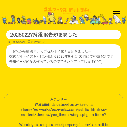
20250227捕獲JK告知きました
2025/06/21
2025/02/27
「おてがら捕獲JK」カプセルトイ化！告知きましたー
株式会社トイズキャビン様より2025年6月に400円にて発売予定です！
告知ページ的なの作っているのでできたらアップします(*^^*)
カテゴリー ：
Warning
: Undefined array key 0 in
/home/gozworks/gozworks.com/public_html/wp-
content/themes/goz_theme/single.php
on line
67
Warning
: Attempt to read property "name" on null in