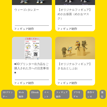
ウィーゴ×タレヌー
【オリジナルフィギュア】
めかお仮面（めかおマス
ク）
フィギュア制作
フィギュア制作
■3Dプリンター出力品をご
【オリジナルフィギュア】
購入された方への注意事項
さるおとしぷお
■
フィギュア制作
フィギュア制作
3Dプリン
Web
ZBrush
イベ
フィギュア
プラモ
自作マ
雑
ター
制作
ント
制作
デル
ンガ
記