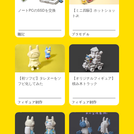
ノートPCのSSDを交換
【ミニ四駆】ホットショッ
トJr.
雑記
プラモデル
【初ソフビ】タレヌーをソ
【オリジナルフィギュア】
フビ化してみた
積み木トラック
フィギュア制作
フィギュア制作