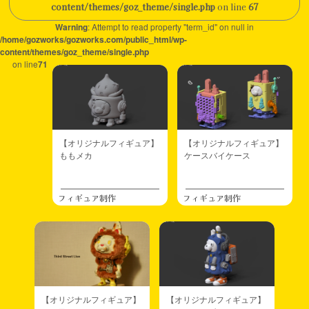
content/themes/goz_theme/single.php
on line
67
Warning
: Attempt to read property "term_id" on null in
/home/gozworks/gozworks.com/public_html/wp-
content/themes/goz_theme/single.php
on line
71
【オリジナルフィギュア】
【オリジナルフィギュア】
ももメカ
ケースバイケース
フィギュア制作
フィギュア制作
【オリジナルフィギュア】
【オリジナルフィギュア】