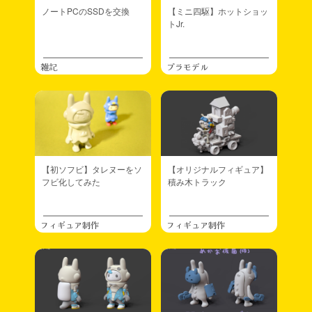
ノートPCのSSDを交換
【ミニ四駆】ホットショッ
トJr.
雑記
プラモデル
【初ソフビ】タレヌーをソ
【オリジナルフィギュア】
フビ化してみた
積み木トラック
フィギュア制作
フィギュア制作