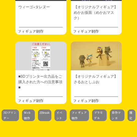
ウィーゴ×タレヌー
【オリジナルフィギュア】
めかお仮面（めかおマス
ク）
フィギュア制作
フィギュア制作
■3Dプリンター出力品をご
【オリジナルフィギュア】
購入された方への注意事項
さるおとしぷお
■
フィギュア制作
フィギュア制作
3Dプリン
Web
ZBrush
イベ
フィギュア
プラモ
自作マ
雑
ター
制作
ント
制作
デル
ンガ
記